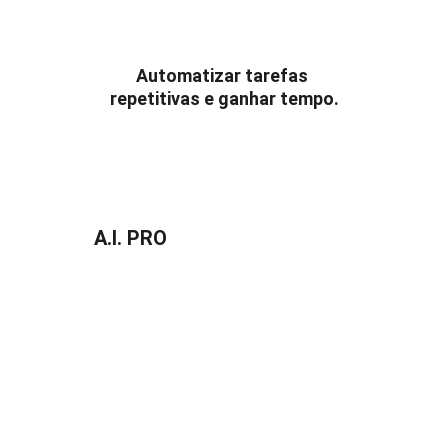
Automação de Processos 
Produtivos
Automatizar tarefas 
repetitivas e ganhar tempo.
Seja você um profissional, 
empreendedor ou alguém que 
busca desenvolvimento financeiro, 
o 
A.I. PRO
 vai te preparar para o 
futuro da tecnologia.
Quero começar agora