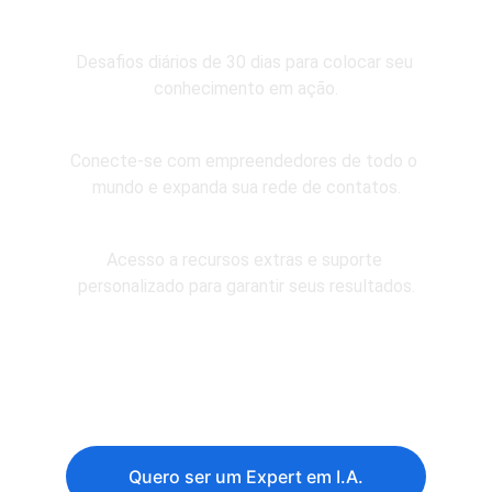
Aprendizado Prático
Desafios diários de 30 dias para colocar seu 
conhecimento em ação.
Comunidade Global
Conecte-se com empreendedores de todo o 
mundo e expanda sua rede de contatos.
Material Exclusivo
Acesso a recursos extras e suporte 
personalizado para garantir seus resultados.
Flexibilidade Total
Aprenda no seu ritmo, de qualquer 
lugar e a qualquer hora.
Quero ser um Expert em I.A.