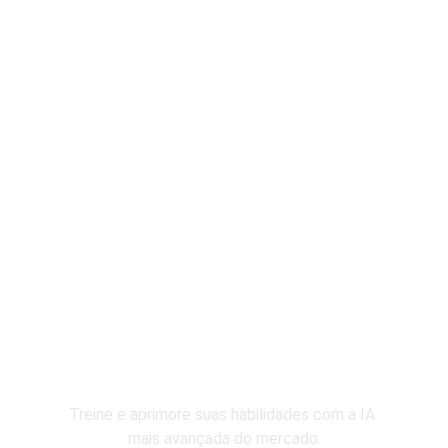
Por Que Escolher o 
A.I. PRO?
Estude na Plataforma Mais 
Completa e Atualizada !
Ao se inscrever, você terá acesso a uma 
plataforma exclusiva com todas as aulas, 
bônus e atualizações contínuas. Tudo isso em 
um ambiente interativo, onde você poderá:
Plataforma Integrada ao ChatGPT-
4
Treine e aprimore suas habilidades com a IA 
mais avançada do mercado.