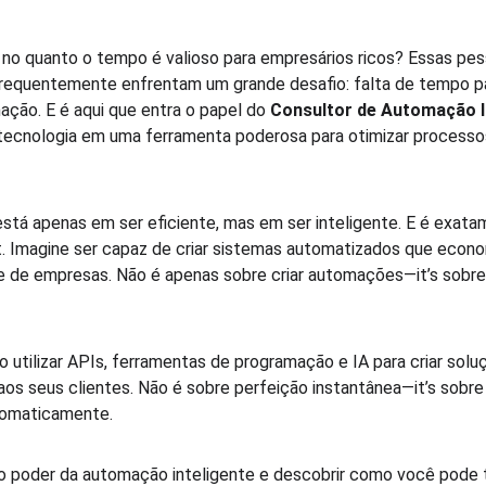
 no quanto o tempo é valioso para empresários ricos? Essas pes
frequentemente enfrentam um grande desafio: falta de tempo pa
ção. E é aqui que entra o papel do 
Consultor de Automação In
 tecnologia em uma ferramenta poderosa para otimizar processos
 
está apenas em ser eficiente, mas em ser inteligente. E é exata
st. Imagine ser capaz de criar sistemas automatizados que eco
 de empresas. Não é apenas sobre criar automações—it’s sobr
 utilizar APIs, ferramentas de programação e IA para criar solu
os seus clientes. Não é sobre perfeição instantânea—it’s sobre 
tomaticamente.  
o poder da automação inteligente e descobrir como você pode 