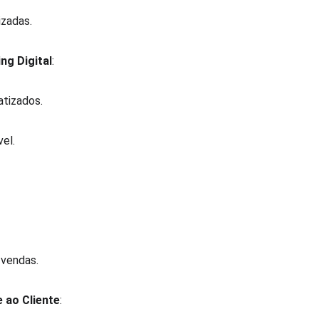
zadas.  
g Digital
:  
atizados.  
el.  
:  
 
 vendas.  
 ao Cliente
:  