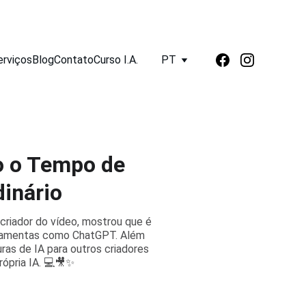
erviços
Blog
Contato
Curso I.A.
PT
o o Tempo de
inário
 criador do vídeo, mostrou que é
erramentas como ChatGPT. Além
ras de IA para outros criadores
rópria IA. 💻🎥✨